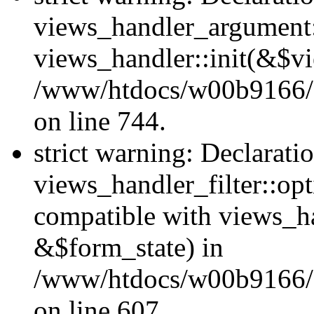
views_handler_argument::
views_handler::init(&$vi
/www/htdocs/w00b9166/H
on line 744.
strict warning: Declarati
views_handler_filter::opt
compatible with views_ha
&$form_state) in
/www/htdocs/w00b9166/Hu
on line 607.